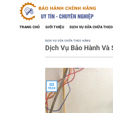
Chuyển
đến
nội
dung
TRANG CHỦ
GIỚI THIỆU
DỊCH VỤ SỬA CHỮA THE
DỊCH VỤ SỬA CHỮA THEO HÃNG
Dịch Vụ Bảo Hành Và
03
Th10