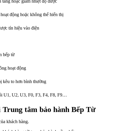
 tăng hoặc giảm nhiệt độ được
 hoạt động hoặc không thể hiển thị
ợc tín hiệu vào điện
n bếp từ
không hoạt động
ị kêu to hơn bình thường
ỗi U1, U2, U3, F0, F3, F4, F8, F9…
ại Trung tâm bảo hành Bếp Từ
của khách hàng.