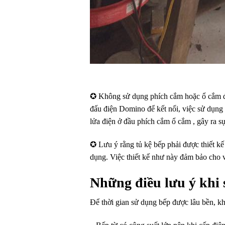
✪ Không sử dụng phích cắm hoặc ổ cắm để 
đấu điện Domino để kết nối, việc sử dụng k
lửa điện ở đầu phích cắm ổ cắm , gây ra s
✪ Lưu ý rằng tủ kệ bếp phải được thiết kế 
dụng. Việc thiết kế như này đảm bảo cho v
Những điều lưu ý khi
Để thời gian sử dụng bếp được lâu bền, k